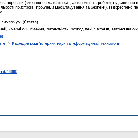
ові переваги (зменшення латентності, автономність роботи, підвищення ш
ількості пристроїв, проблеми масштабування та безпеки). Підкреслено пе
м.
 симпозіумі (Стаття)
чей, хмарні обчислення, латентність, розподілені системи, автономна об
е)
ьтет
>
Кафедра комп’ютерних наук та інформаційних технологій
rint/48680