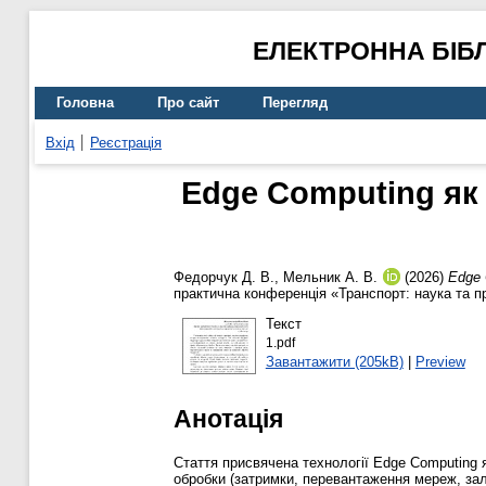
ЕЛЕКТРОННА БІБ
Головна
Про сайт
Перегляд
Вхід
Реєстрація
Edge Computing як 
Федорчук Д. В.
,
Мельник А. В.
(2026)
Edge 
практична конференція «Транспорт: наука та пр
Текст
1.pdf
Завантажити (205kB)
|
Preview
Анотація
Стаття присвячена технології Edge Computing 
обробки (затримки, перевантаження мереж, зал