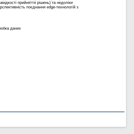
видкості прийняття рішень) та недоліки
рспективність поєднання edge-технологій з
робка даних