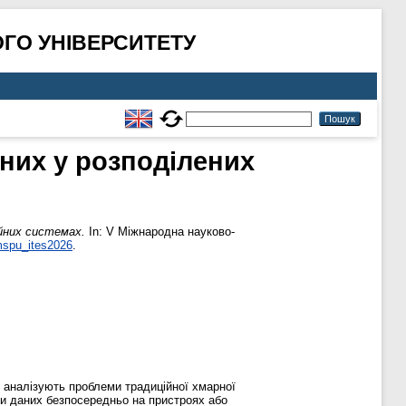
ГО УНІВЕРСИТЕТУ
аних у розподілених
ійних системах.
In: V Міжнародна науково-
mspu_ites2026
.
 аналізують проблеми традиційної хмарної
ки даних безпосередньо на пристроях або