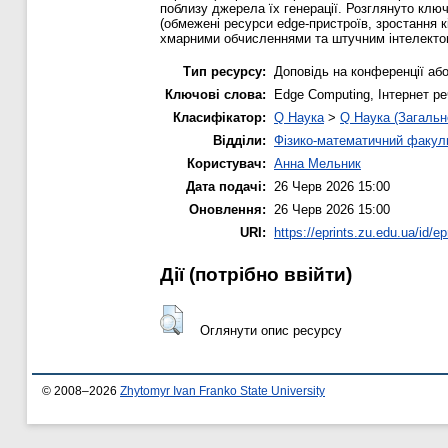
поблизу джерела їх генерації. Розглянуто ключ
(обмежені ресурси edge-пристроїв, зростання к
хмарними обчисленнями та штучним інтелекто
Тип ресурсу:
Доповідь на конференції або
Ключові слова:
Edge Computing, Інтернет ре
Класифікатор:
Q Наука
>
Q Наука (Загальн
Відділи:
Фізико-математичний факул
Користувач:
Анна Мельник
Дата подачі:
26 Черв 2026 15:00
Оновлення:
26 Черв 2026 15:00
URI:
https://eprints.zu.edu.ua/id/ep
Дії ​​(потрібно ввійти)
Оглянути опис ресурсу
© 2008–2026
Zhytomyr Ivan Franko State University