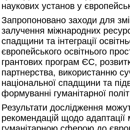
наукових установ у європейськ
Запропоновано заходи для змі
залучення міжнародних ресурсі
спадщини та інтеграції освітн
європейського освітнього прос
грантових програм ЄС, розвит
партнерства, використанню су
національної спадщини та під
формуванні гуманітарної політ
Результати дослідження можут
рекомендацій щодо адаптації 
гуманітарною сферою до європ