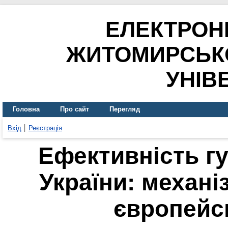
ЕЛЕКТРОН
ЖИТОМИРСЬК
УНІВ
Головна
Про сайт
Перегляд
Вхід
Реєстрація
Ефективність гу
України: механі
європейс