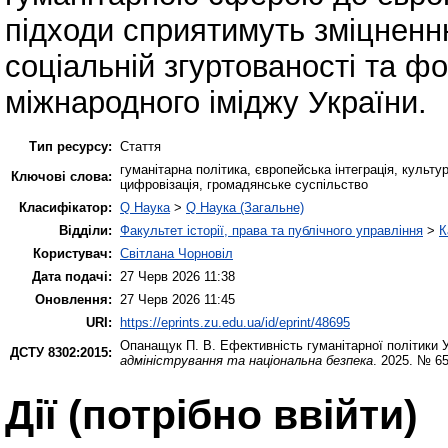
підходи сприятимуть зміцненню
соціальній згуртованості та 
міжнародного іміджу України.
Тип ресурсу:
Стаття
гуманітарна політика, європейська інтеграція, культу
Ключові слова:
цифровізація, громадянське суспільство
Класифікатор:
Q Наука
>
Q Наука (Загальне)
Відділи:
Факультет історії, права та публічного управління
>
К
Користувач:
Світлана Чорновіл
Дата подачі:
27 Черв 2026 11:38
Оновлення:
27 Черв 2026 11:45
URI:
https://eprints.zu.edu.ua/id/eprint/48695
Опанащук П. В.
Ефективність гуманітарної політики 
ДСТУ 8302:2015:
адміністрування та національна безпека
. 2025. № 6
Дії ​​(потрібно ввійти)