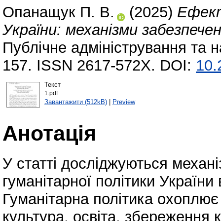
Опанащук П. В.
(2025)
Ефект
України: механізми забезпеч
Публічне адміністрування та н
157. ISSN 2617-572X. DOI:
10.
Текст
1.pdf
Завантажити (512kB)
|
Preview
Анотація
У статті досліджуються механ
гуманітарної політики України 
Гуманітарна політика охоплює 
культура, освіта, збереження