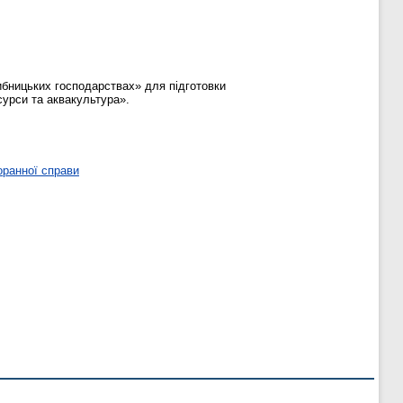
ибницьких господарствах» для підготовки
сурси та аквакультура».
оранної справи