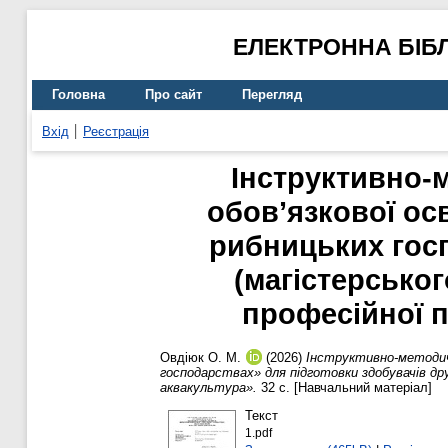
ЕЛЕКТРОННА БІБ
Головна
Про сайт
Перегляд
Вхід
Реєстрація
Інструктивно-
обов’язкової ос
рибницьких госп
(магістерськог
професійної п
Овдіюк О. М.
(2026)
Інструктивно-методич
господарствах» для підготовки здобувачів др
аквакультура».
32 с. [Навчальний матеріал]
Текст
1.pdf