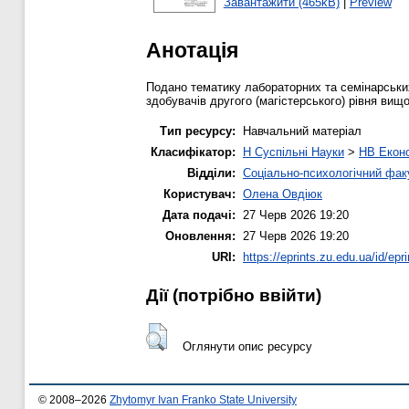
Завантажити (465kB)
|
Preview
Анотація
Подано тематику лабораторних та семінарськи
здобувачів другого (магістерського) рівня вищ
Тип ресурсу:
Навчальний матеріал
Класифікатор:
H Суспільні Науки
>
HB Еконо
Відділи:
Соціально-психологічний фак
Користувач:
Олена Овдіюк
Дата подачі:
27 Черв 2026 19:20
Оновлення:
27 Черв 2026 19:20
URI:
https://eprints.zu.edu.ua/id/epr
Дії ​​(потрібно ввійти)
Оглянути опис ресурсу
© 2008–2026
Zhytomyr Ivan Franko State University