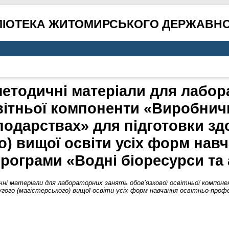
ЛІОТЕКА ЖИТОМИРСЬКОГО ДЕРЖАВНО
методичні матеріали для лабор
вітньої компоненти «Виробни
одарствах» для підготовки зд
о) вищої освіти усіх форм нав
рограми «Водні біоресурси та
ні матеріали для лабораторних занять обов’язкової освітньої компон
угого (магістерського) вищої освіти усіх форм навчання освітньо-профе