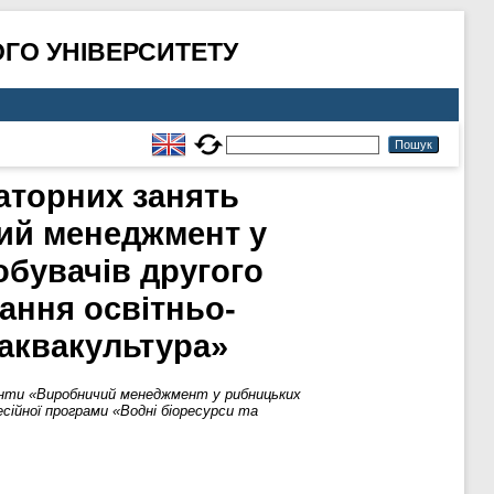
ГО УНІВЕРСИТЕТУ
аторних занять
чий менеджмент у
обувачів другого
чання освітньо-
 аквакультура»
енти «Виробничий менеджмент у рибницьких
сійної програми «Водні біоресурси та