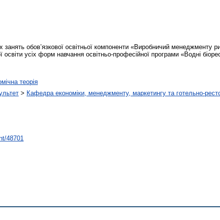
х занять обов’язкової освітньої компоненти «Виробничий менеджменту р
ої освіти усіх форм навчання освітньо-професійної програми «Водні біоре
мічна теорія
ультет
>
Кафедра економіки, менеджменту, маркетингу та готельно-рест
int/48701