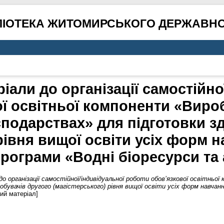
ЛІОТЕКА ЖИТОМИРСЬКОГО ДЕРЖАВНО
іали до організації самостійно
ої освітньої компоненти «Вир
подарствах» для підготовки з
рівня вищої освіти усіх форм 
рограми «Водні біоресурси та
о організації самостійної/індивідуальної роботи обов’язкової освітнь
бувачів другого (магістерського) рівня вищої освіти усіх форм навчан
ий матеріал]