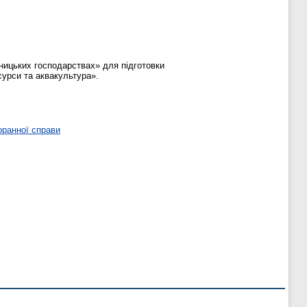
ницьких господарствах» для підготовки
сурси та аквакультура».
оранної справи