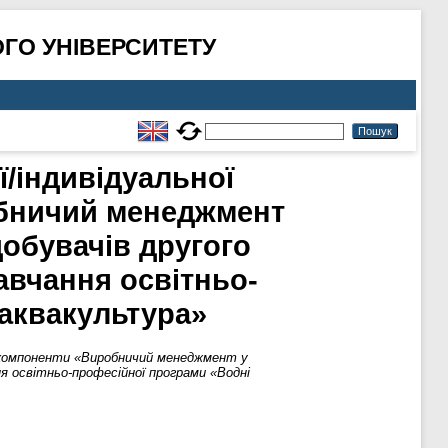
ГО УНІВЕРСИТЕТУ
ї/індивідуальної
обничий менеджмент
добувачів другого
навчання освітньо-
 аквакультура»
ої компоненти «Виробничий менеджмент у
ня освітньо-професійної програми «Водні