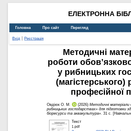
ЕЛЕКТРОННА БІБ
Головна
Про сайт
Перегляд
Вхід
Реєстрація
Методичні матер
роботи обов’язков
у рибницьких гос
(магістерського) 
професійної п
Овдіюк О. М.
(2026)
Методичні матеріали д
рибницьких господарствах» для підготовки здо
біоресурси та аквакультура».
31 с. [Навчальн
Текст
1.pdf