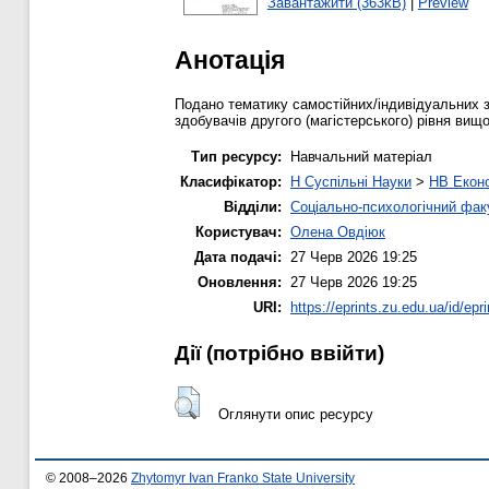
Завантажити (363kB)
|
Preview
Анотація
Подано тематику самостійних/індивідуальних 
здобувачів другого (магістерського) рівня вищ
Тип ресурсу:
Навчальний матеріал
Класифікатор:
H Суспільні Науки
>
HB Еконо
Відділи:
Соціально-психологічний фак
Користувач:
Олена Овдіюк
Дата подачі:
27 Черв 2026 19:25
Оновлення:
27 Черв 2026 19:25
URI:
https://eprints.zu.edu.ua/id/epr
Дії ​​(потрібно ввійти)
Оглянути опис ресурсу
© 2008–2026
Zhytomyr Ivan Franko State University