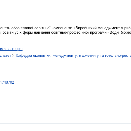
занять обов’язкової освітньої компоненти «Виробничий менеджмент у риб
ої освіти усіх форм навчання освітньо-професійної програми «Водні біоре
мічна теорія
ультет
>
Кафедра економіки, менеджменту, маркетингу та готельно-рест
int/48702