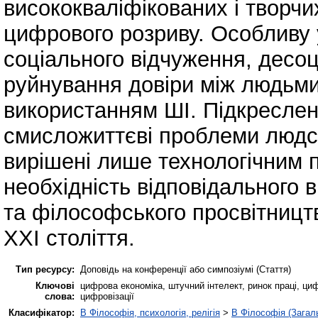
висококваліфікованих і творчи
цифрового розриву. Особливу 
соціального відчуження, десоці
руйнування довіри між людьми 
використанням ШІ. Підкреслено
смисложиттєві проблеми людсь
вирішені лише технологічним 
необхідність відповідального
та філософського просвітницт
ХХІ століття.
Тип ресурсу:
Доповідь на конференції або симпозіумі (Стаття)
Ключові
цифрова економіка, штучний інтелект, ринок праці, ци
слова:
цифровізації
Класифікатор:
B Філософія, психологія, релігія
>
B Філософія (Загал