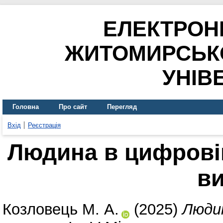
ЕЛЕКТРОН
ЖИТОМИРСЬК
УНІВ
Головна
Про сайт
Перегляд
Вхід
Реєстрація
Людина в цифровій
в
Козловець М. А.
(2025)
Людин