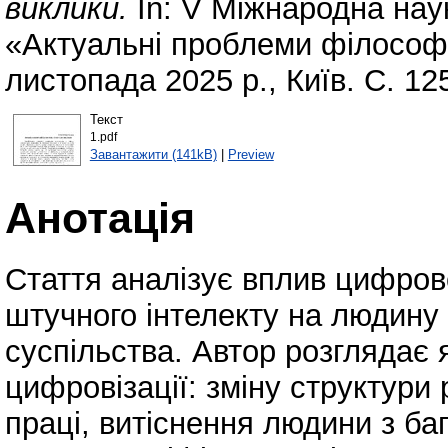
виклики.
In: V Міжнародна нау
«Актуальні проблеми філософії
листопада 2025 р., Київ. С. 12
Текст
1.pdf
Завантажити (141kB)
|
Preview
Анотація
Стаття аналізує вплив цифров
штучного інтелекту на людин
суспільства. Автор розглядає я
цифровізації: зміну структури
праці, витіснення людини з ба