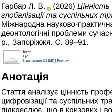
Гарбар Л. В.
(2026)
Цінність 
глобалізації та суспільних т
Міжнародна науково-практична
деонтологічні проблеми сучас
р., Запоріжжя. С. 89–91.
Текст
1.pdf
Завантажити (151kB)
|
Preview
Анотація
Стаття аналізує цінність профе
цифровізації та суспільних тр
підкреслює, що в кризових і в