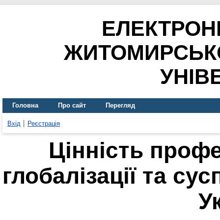
ЕЛЕКТРОН
ЖИТОМИРСЬК
УНІВ
Головна
Про сайт
Перегляд
Вхід
Реєстрація
Цінність профе
глобалізації та су
У