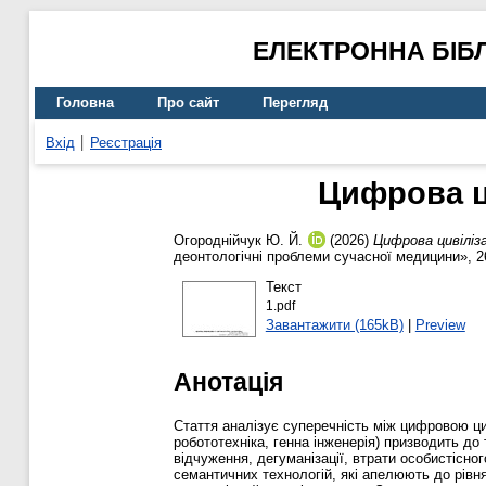
ЕЛЕКТРОННА БІБ
Головна
Про сайт
Перегляд
Вхід
Реєстрація
Цифрова ци
Огороднійчук Ю. Й.
(2026)
Цифрова цивіліз
деонтологічні проблеми сучасної медицини», 26
Текст
1.pdf
Завантажити (165kB)
|
Preview
Анотація
Стаття аналізує суперечність між цифровою цив
робототехніка, генна інженерія) призводить до
відчуження, дегуманізації, втрати особистісно
семантичних технологій, які апелюють до рівн