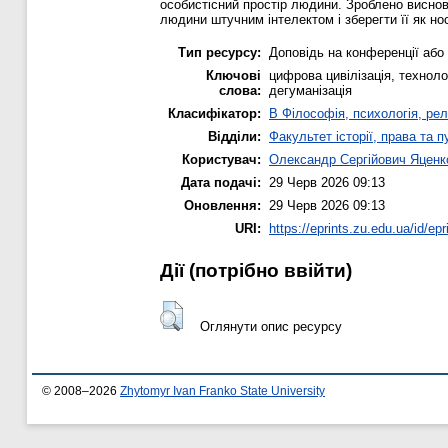
особистісний простір людини. Зроблено висново
людини штучним інтелектом і зберегти її як но
Тип ресурсу:
Доповідь на конференції або 
Ключові
цифрова цивілізація, техноло
слова:
дегуманізація
Класифікатор:
B Філософія, психологія, релі
Відділи:
Факультет історії, права та 
Користувач:
Олександр Сергійович Яценк
Дата подачі:
29 Черв 2026 09:13
Оновлення:
29 Черв 2026 09:13
URI:
https://eprints.zu.edu.ua/id/ep
Дії ​​(потрібно ввійти)
Оглянути опис ресурсу
© 2008–2026
Zhytomyr Ivan Franko State University