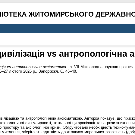
ЛІОТЕКА ЖИТОМИРСЬКОГО ДЕРЖАВНО
вілізація vs антропологічна 
ація vs антропологічна аксіоматика.
In: VIІ Міжнародна науково-практич
–27 лютого 2026 р., Запоріжжя. С. 46–48.
ілізацією та антропологічною аксіоматикою. Авторка показує, що прискор
 технологічної сингулярності, тотальної цифровізації та загрози зникнен
го простору та аксіологічної кризи. Обґрунтовано необхідність техно-гум
я мислення, зберігають здатність до «тонких» моральних розрізнень (доб