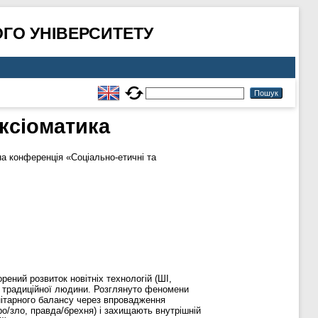
ГО УНІВЕРСИТЕТУ
аксіоматика
на конференція «Соціально-етичні та
ений розвиток новітніх технологій (ШІ,
ня традиційної людини. Розглянуто феномени
анітарного балансу через впровадження
ро/зло, правда/брехня) і захищають внутрішній