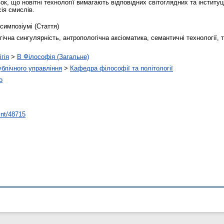
к, що новітні технології вимагають відповідних світоглядних та інститу
сія смислів.
симпозіумі (Стаття)
гічна сингулярність, антропологічна аксіоматика, семантичні технології,
гія
>
B Філософія (Загальне)
публічного управління
>
Кафедра філософії та політології
о
rint/48715