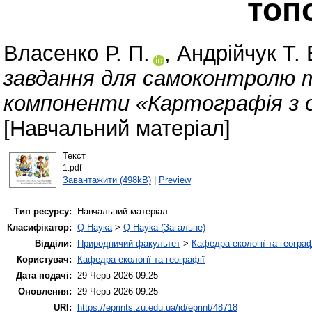
топ
Власенко Р. П.
,
Андрійчук Т. 
завдання для самоконтролю т
компоненти «Картографія з о
[Навчальний матеріал]
Текст
1.pdf
Завантажити (498kB)
|
Preview
Тип ресурсу:
Навчальний матеріал
Класифікатор:
Q Наука
>
Q Наука (Загальне)
Відділи:
Природничий факультет
>
Кафедра екології та географ
Користувач:
Кафедра екології та географії
Дата подачі:
29 Черв 2026 09:25
Оновлення:
29 Черв 2026 09:25
URI:
https://eprints.zu.edu.ua/id/eprint/48718