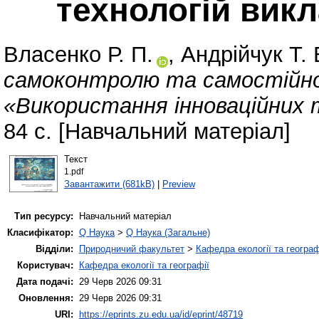
технологій викл
Власенко Р. П.
,
Андрійчук Т. 
самоконтролю та самостійно
«Використання інноваційних т
84 с. [Навчальний матеріал]
Текст
1.pdf
Завантажити (681kB)
|
Preview
Тип ресурсу:
Навчальний матеріал
Класифікатор:
Q Наука
>
Q Наука (Загальне)
Відділи:
Природничий факультет
>
Кафедра екології та географ
Користувач:
Кафедра екології та географії
Дата подачі:
29 Черв 2026 09:31
Оновлення:
29 Черв 2026 09:31
URI:
https://eprints.zu.edu.ua/id/eprint/48719