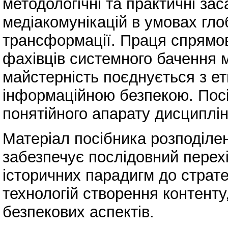
методологічні та практичні за
медіакомунікацій в умовах гло
трансформації. Праця спрямо
фахівців системного бачення м
майстерність поєднується з ет
інформаційною безпекою. Посі
понятійного апарату дисциплін
Матеріал посібника розподіле
забезпечує послідовний перехі
історичних парадигм до страт
технологій створення контенту,
безпекових аспектів.