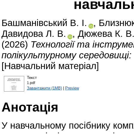
навчаль
Башманівський В. І.
,
Близнюк
Давидова Л. В.
,
Дюжева К. В
(2026)
Технології та інструм
полікультурному середовищі: 
[Навчальний матеріал]
Текст
1.pdf
Завантажити (1MB)
|
Preview
Анотація
У навчальному посібнику комп