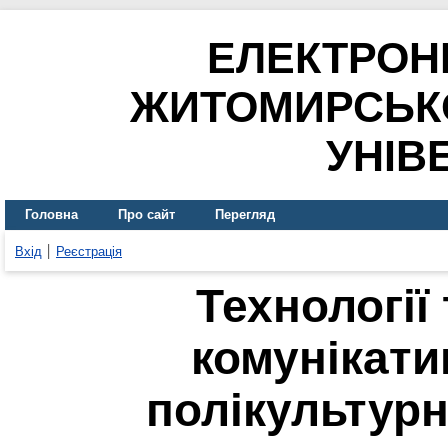
ЕЛЕКТРОН
ЖИТОМИРСЬК
УНІВ
Головна
Про сайт
Перегляд
Вхід
Реєстрація
Технології
комунікати
полікультур