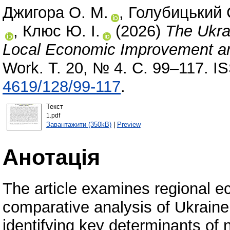
Джигора О. М.
,
Голубицький С
,
Клюс Ю. І.
(2026)
The Ukra
Local Economic Improvement and
Work. Т. 20, № 4. С. 99–117. 
4619/128/99-117
.
Текст
1.pdf
Завантажити (350kB)
|
Preview
Анотація
The article examines regional e
comparative analysis of Ukrain
identifying key determinants of 