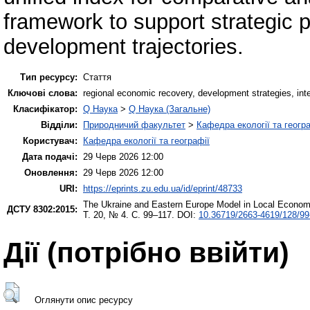
framework to support strategic 
development trajectories.
Тип ресурсу:
Стаття
Ключові слова:
regional economic recovery, development strategies, integr
Класифікатор:
Q Наука
>
Q Наука (Загальне)
Відділи:
Природничий факультет
>
Кафедра екології та геогр
Користувач:
Кафедра екології та географії
Дата подачі:
29 Черв 2026 12:00
Оновлення:
29 Черв 2026 12:00
URI:
https://eprints.zu.edu.ua/id/eprint/48733
The Ukraine and Eastern Europe Model in Local Economi
ДСТУ 8302:2015:
Т. 20, № 4. С. 99–117. DOI:
10.36719/2663-4619/128/99
Дії ​​(потрібно ввійти)
Оглянути опис ресурсу