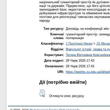
національний гуманітарний простір як духовно-
нації та держави. Підкреслено, що його цілісн
законодавчої бази, недостатню консолідацію ел
руйнування інфраструктури та обмеження можли
політики для реінтеграції тимчасово окуповани
народу.
Тип ресурсу:
Доповідь на конференції або 
Ключові
гуманітарний простір, громадя
слова:
поляризація
Класифікатор:
J Політичні Науки
>
JS Місце
Відділи:
Факультет історії, права та п
Користувач:
Тетяна Вікторівна Краснобок
Дата подачі:
29 Черв 2026 17:43
Оновлення:
29 Черв 2026 17:43
URI:
https://eprints.zu.edu.ua/id/epr
Дії ​​(потрібно ввійти)
Оглянути опис ресурсу