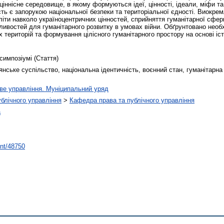
ціннісне середовище, в якому формуються ідеї, цінності, ідеали, міфи т
ість є запорукою національної безпеки та територіальної єдності. Виокре
іти навколо україноцентричних цінностей, сприйняття гуманітарної сфери
востей для гуманітарного розвитку в умовах війни. Обґрунтовано необх
х територій та формування цілісного гуманітарного простору на основі іс
симпозіумі (Стаття)
нське суспільство, національна ідентичність, воєнний стан, гуманітарна п
ве управління. Муніципальний уряд
ублічного управління
>
Кафедра права та публічного управління
а
int/48750