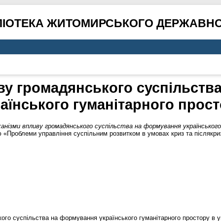
ЛІОТЕКА ЖИТОМИРСЬКОГО ДЕРЖАВНО
ву громадянського суспільств
аїнського гуманітарного прос
анізми впливу громадянського суспільства на формування українськог
«Проблеми управління суспільним розвитком в умовах криз та післякризо
ого суспільства на формування українського гуманітарного простору в у