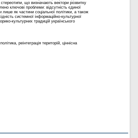
а стереотипи, що визначають вектори розвитку
млено ключові проблеми: відсутність єдиної
 лише як частини соціальної політики, а також
ідність системної інформаційно-культурної
торико-культурних традицій українського
олітика, реінтеграція територій, ціннісна