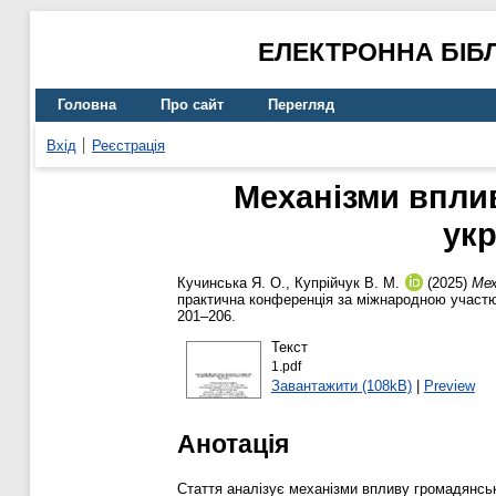
ЕЛЕКТРОННА БІБ
Головна
Про сайт
Перегляд
Вхід
Реєстрація
Механізми впли
укр
Кучинська Я. О.
,
Купрійчук В. М.
(2025)
Мех
практична конференція за міжнародною участю 
201–206.
Текст
1.pdf
Завантажити (108kB)
|
Preview
Анотація
Стаття аналізує механізми впливу громадянськ