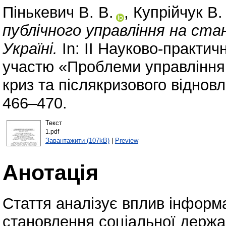
Пінькевич В. В.
,
Купрійчук В.
публічного управління на ста
Україні.
In: ІІ Науково-практи
участю «Проблеми управління
криз та післякризового відновл
466–470.
Текст
1.pdf
Завантажити (107kB)
|
Preview
Анотація
Стаття аналізує вплив інформа
становлення соціальної держав