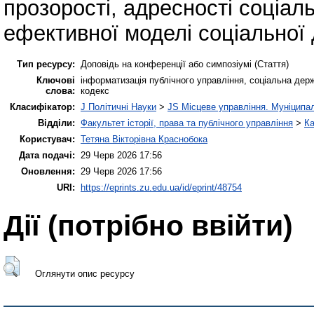
прозорості, адресності соціа
ефективної моделі соціальної 
Тип ресурсу:
Доповідь на конференції або симпозіумі (Стаття)
Ключові
інформатизація публічного управління, соціальна держ
слова:
кодекс
Класифікатор:
J Політичні Науки
>
JS Місцеве управління. Муніципа
Відділи:
Факультет історії, права та публічного управління
>
Ка
Користувач:
Тетяна Вікторівна Краснобока
Дата подачі:
29 Черв 2026 17:56
Оновлення:
29 Черв 2026 17:56
URI:
https://eprints.zu.edu.ua/id/eprint/48754
Дії ​​(потрібно ввійти)
Оглянути опис ресурсу