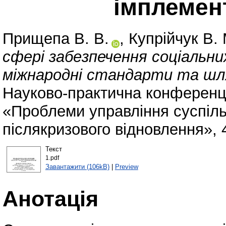
імплемент
Прищепа В. В.
,
Купрійчук В. 
сфері забезпечення соціальни
міжнародні стандарти та шлях
Науково-практична конференц
«Проблеми управління суспіль
післякризового відновлення», 4
Текст
1.pdf
Завантажити (106kB)
|
Preview
Анотація