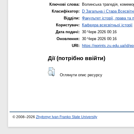
Ключові слова:
Волинська трагедія, комемор
Класифікатор:
D Загальна і Стара Всесвітн
Відділи:
Факультет історії, права та 
Користувач:
Кафедра всесвітньої історії
Дата подачі:
30 Черв 2026 00:16
Оновлення:
30 Черв 2026 00:16
URI:
https://eprints.zu.edu.ua/id/ep
Дії ​​(потрібно ввійти)
Оглянути опис ресурсу
© 2008–2026
Zhytomyr Ivan Franko State University