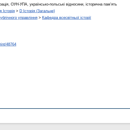
ація, ОУН-УПА, українсько-польські відносини, історична пам’ять
я Історія
>
D Історія (Загальне)
публічного управління
>
Кафедра всесвітньої історії
rint/48764