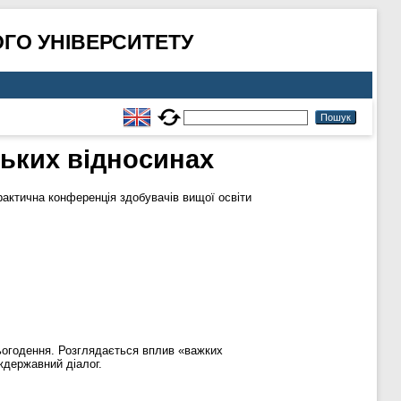
ГО УНІВЕРСИТЕТУ
ських відносинах
рактична конференція здобувачів вищої освіти
 сьогодення. Розглядається вплив «важких
іждержавний діалог.