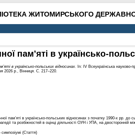
ЛІОТЕКА ЖИТОМИРСЬКОГО ДЕРЖАВНО
чної пам’яті в українсько-поль
м’яті в українсько-польських відносинах.
In: IV Всеукраїнська науково-п
тня 2026 р., Вінниця. С. 217–220.
ичної пам’яті в українсько-польських відносинах з початку 1990-х рр. до
рагедії та розбіжностей в оцінці діяльності ОУН і УПА, на двосторонній м
 симпозіумі (Стаття)