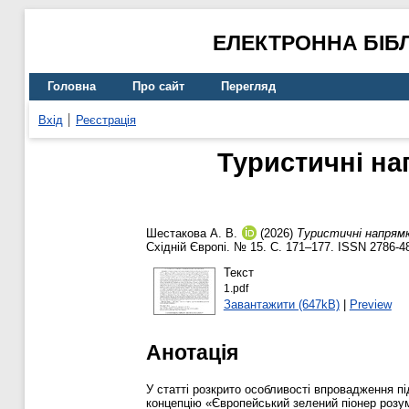
ЕЛЕКТРОННА БІБ
Головна
Про сайт
Перегляд
Вхід
Реєстрація
Туристичні нап
Шестакова А. В.
(2026)
Туристичні напрямк
Східній Європі. № 15. С. 171–177. ISSN 2786-4
Текст
1.pdf
Завантажити (647kB)
|
Preview
Анотація
У статті розкрито особливості впровадження під
концепцію «Європейський зелений піонер розумн