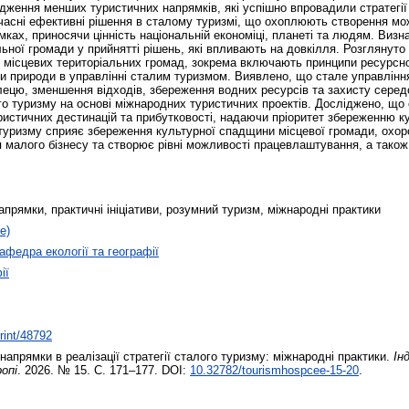
родження менших туристичних напрямків, які успішно впровадили стратегі
часні ефективні рішення в сталому туризмі, що охоплюють створення мож
мках, приносячи цінність національній економіці, планеті та людям. Виз
льної громади у прийнятті рішень, які впливають на довкілля. Розглянуто
і місцевих територіальних громад, зокрема включають принципи ресурс
ни природи в управлінні сталим туризмом. Виявлено, що стале управлін
углецю, зменшення відходів, збереження водних ресурсів та захисту сере
ого туризму на основі міжнародних туристичних проектів. Досліджено, що
уристичних дестинацій та прибутковості, надаючи пріоритет збереженню 
туризму сприяє збереження культурної спадщини місцевої громади, охор
я малого бізнесу та створює рівні можливості працевлаштування, а тако
апрямки, практичні ініціативи, розумний туризм, міжнародні практики
е)
афедра екології та географії
ії
print/48792
напрямки в реалізації стратегії сталого туризму: міжнародні практики.
Ін
опі
. 2026. № 15. С. 171–177. DOI:
10.32782/tourismhospcee-15-20
.