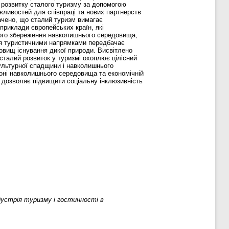
ї розвитку сталого туризму за допомогою
ливостей для співпраці та нових партнерств
начено, що сталий туризм вимагає
 приклади європейських країн, які
ного збереження навколишнього середовища,
ня туристичними напрямками передбачає
довищ існування дикої природи. Висвітлено
 сталий розвиток у туризмі охоплює цілісний
культурної спадщини і навколишнього
оні навколишнього середовища та економічній
ж дозволяє підвищити соціальну інклюзивність
дустрія туризму і гостинності в