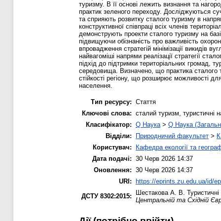
туризму. В її основі лежить визнання та наго
практик зеленого переходу. Досліджуються су
та сприяють розвитку сталого туризму в напря
конструктивної співпраці всіх членів територіа
демонструють проекти сталого туризму на баз
підвищуючи обізнаність про важливість охоро
впровадження стратегій мінімізації викидів в
найвагоміші напрями реалізації стратегії стал
підхід до підтримки територіальних громад, т
середовища. Визначено, що практика сталого 
стійкості регіону, що розширює можливості дл
населення.
Тип ресурсу:
Стаття
Ключові слова:
сталий туризм, туристичні н
Класифікатор:
Q Наука
>
Q Наука (Загальн
Відділи:
Природничий факультет
>
К
Користувач:
Кафедра екології та географ
Дата подачі:
30 Черв 2026 14:37
Оновлення:
30 Черв 2026 14:37
URI:
https://eprints.zu.edu.ua/id/e
Шестакова А. В.
Туристичні 
ДСТУ 8302:2015:
Центральній та Східній Євр
Дії ​​(потрібно ввійти)