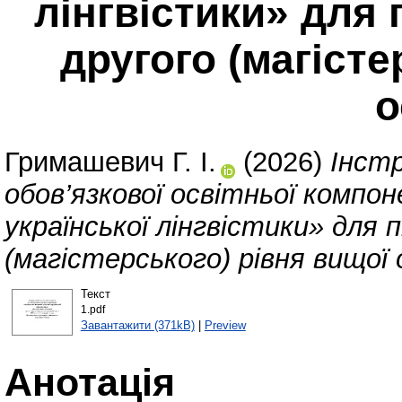
лінгвістики» для 
другого (магісте
о
Гримашевич Г. І.
(2026)
Інст
обов’язкової освітньої компо
української лінгвістики» для 
(магістерського) рівня вищої 
Текст
1.pdf
Завантажити (371kB)
|
Preview
Анотація