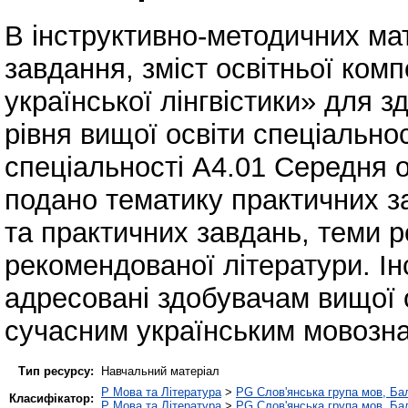
В інструктивно-методичних ма
завдання, зміст освітньої ком
української лінгвістики» для з
рівня вищої освіти спеціально
спеціальності А4.01 Середня ос
подано тематику практичних з
та практичних завдань, теми р
рекомендованої літератури. Ін
адресовані здобувачам вищої о
сучасним українським мовозн
Тип ресурсу:
Навчальний матеріал
P Мова та Література
>
PG Слов'янська група мов, Бал
Класифікатор:
P Мова та Література
>
PG Слов'янська група мов, Бал