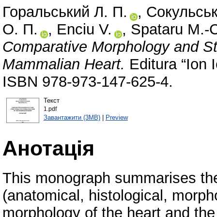
Горальський Л. П.
,
Сокульськ
О. П.
,
Enciu V.
,
Spataru M.-
Comparative Morphology and Str
Mammalian Heart.
Editura “Ion 
ISBN 978-973-147-625-4.
Текст
1.pdf
Завантажити (3MB)
|
Preview
Анотація
This monograph summarises the 
(anatomical, histological, morph
morphology of the heart and th