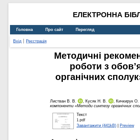
ЕЛЕКТРОННА БІБ
Головна
Про сайт
Перегляд
Вхід
Реєстрація
Методичні рекоменд
роботи з обов’
органічних сполук
Листван В. В.
,
Кусяк Н. В.
,
Кичкирук О.
компоненти «Методи синтезу органічних сполу
Текст
1.pdf
Завантажити (441kB)
|
Preview