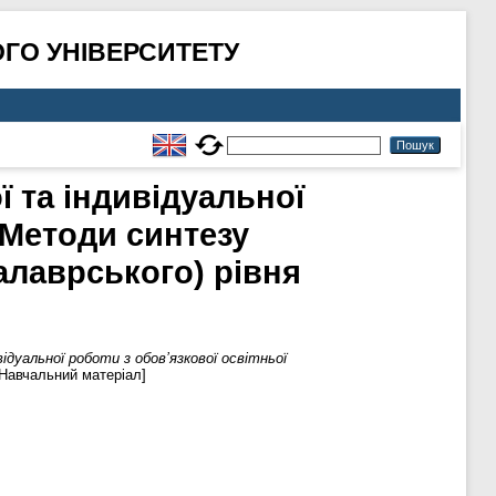
ГО УНІВЕРСИТЕТУ
ї та індивідуальної
«Методи синтезу
алаврського) рівня
відуальної роботи з обов’язкової освітньої
[Навчальний матеріал]