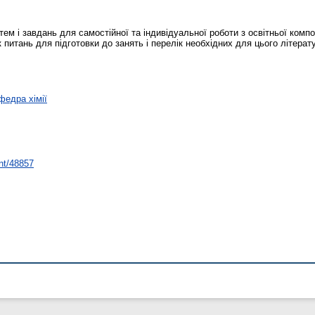
ем і завдань для самостійної та індивідуальної роботи з освітньої комп
к питань для підготовки до занять і перелік необхідних для цього літера
федра хімії
int/48857