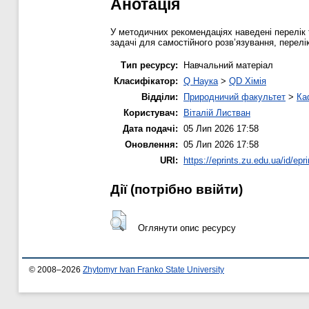
Анотація
У методичних рекомендаціях наведені перелік т
задачі для самостійного розв’язування, перелі
Тип ресурсу:
Навчальний матеріал
Класифікатор:
Q Наука
>
QD Хімія
Відділи:
Природничий факультет
>
Ка
Користувач:
Віталій Листван
Дата подачі:
05 Лип 2026 17:58
Оновлення:
05 Лип 2026 17:58
URI:
https://eprints.zu.edu.ua/id/epr
Дії ​​(потрібно ввійти)
Оглянути опис ресурсу
© 2008–2026
Zhytomyr Ivan Franko State University