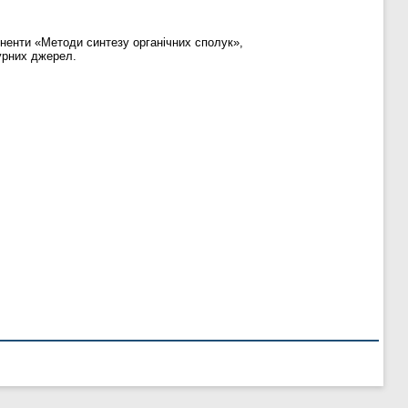
оненти «Методи синтезу органічних сполук»,
турних джерел.