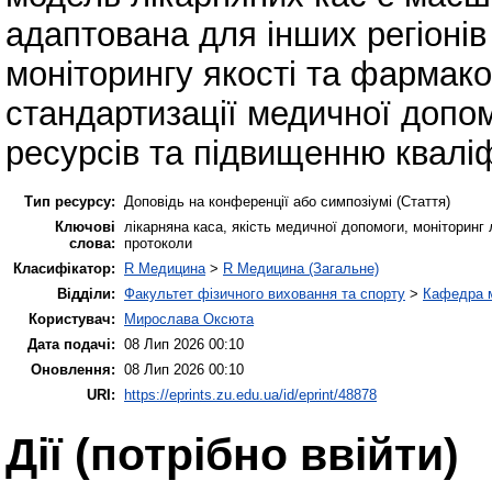
адаптована для інших регіонів
моніторингу якості та фармак
стандартизації медичної допо
ресурсів та підвищенню кваліфі
Тип ресурсу:
Доповідь на конференції або симпозіумі (Стаття)
Ключові
лікарняна каса, якість медичної допомоги, моніторинг 
слова:
протоколи
Класифікатор:
R Медицина
>
R Медицина (Загальне)
Відділи:
Факультет фізичного виховання та спорту
>
Кафедра м
Користувач:
Мирослава Оксюта
Дата подачі:
08 Лип 2026 00:10
Оновлення:
08 Лип 2026 00:10
URI:
https://eprints.zu.edu.ua/id/eprint/48878
Дії ​​(потрібно ввійти)