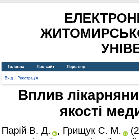
ЕЛЕКТРОН
ЖИТОМИРСЬК
УНІВ
Головна
Про сайт
Перегляд
Вхід
Реєстрація
Вплив лікарняни
якості мед
Парій В. Д.
,
Грищук С. М.
(2