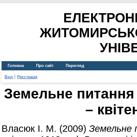
ЕЛЕКТРОН
ЖИТОМИРСЬК
УНІВ
Головна
Про сайт
Перегляд
Вхід
Реєстрація
Земельне питання 
– квіте
Власюк І. М.
(2009)
Земельне 