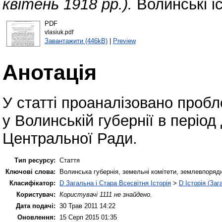
квітень 1918 рр.).
Волинські іс
PDF
vlasiuk.pdf
Завантажити (446kB)
|
Preview
Анотація
У статті проаналізовано проб
у Волинській губернії в період
Центральної Ради.
Тип ресурсу:
Стаття
Ключові слова:
Волинська губернія, земельні комітети, землевпоряд
Класифікатор:
D Загальна і Стара Всесвітня Історія
>
D Історія (Заг
Користувач:
Користувачі 1111 не знайдено.
Дата подачі:
30 Трав 2011 14:22
Оновлення:
15 Серп 2015 01:35