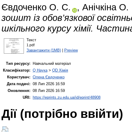
Євдоченко О. С.
,
Анічкіна О. 
зошит із обов’язкової освітн
шкільного курсу хімії. Частин
Текст
1.pdf
Завантажити (1MB)
|
Preview
Тип ресурсу:
Навчальний матеріал
Класифікатор:
Q Наука
>
QD Хімія
Користувач:
Олена Євдоченко
Дата подачі:
08 Лип 2026 16:59
Оновлення:
08 Лип 2026 16:59
URI:
https://eprints.zu.edu.ua/id/eprint/48908
Дії ​​(потрібно ввійти)