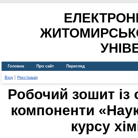
ЕЛЕКТРОН
ЖИТОМИРСЬК
УНІВ
Головна
Про сайт
Перегляд
Вхід
Реєстрація
Робочий зошит із 
компоненти «Наук
курсу хім