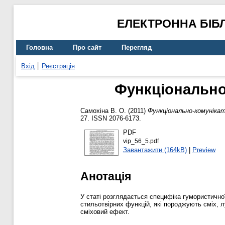
ЕЛЕКТРОННА БІБ
Головна
Про сайт
Перегляд
Вхід
Реєстрація
Функціонально
Самохіна В. О.
(2011)
Функціонально-комуніка
27. ISSN 2076-6173.
PDF
vip_56_5.pdf
Завантажити (164kB)
|
Preview
Анотація
У статі розглядається специфіка гумористичної 
стильотвірних функцій, які породжують сміх, лу
сміховий ефект.