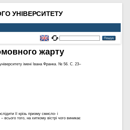
ГО УНІВЕРСИТЕТУ
омовного жарту
іверситету імені Івана Франка. № 56. С. 23–
слідити її крізь призму смисло- і
– всього того, на хиткому вістрі чого виникає