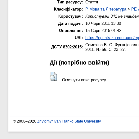
Тип ресурсу:
Стаття
Класифікатор:
P Мова та Література
>
PE 
Користувач:
Користувачі 341 не знайден
Дата подачі:
10 Черв 2011 13:30
Оновлення:
15 Серп 2015 01:42
URI:
https://eprints.zu.edu.ua/id/ep
Самохіна В. О.
Функціональн
ДСТУ 8302:2015:
2011. № 56. С. 23–27.
Дії ​​(потрібно ввійти)
Оглянути опис ресурсу
© 2008–2026
Zhytomyr Ivan Franko State University