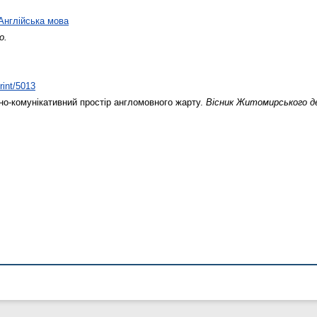
Англійська мова
о.
rint/5013
о-комунікативний простір англомовного жарту.
Вісник Житомирського де