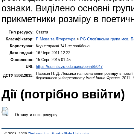
ознаки. Виділено основні груп
прикметники розміру в поетичн
Тип ресурсу:
Стаття
Класифікатор:
P Мова та Література
>
PG Слов'янська група мов, Ба
Користувач:
Користувачі 341 не знайдено.
Дата подачі:
16 Черв 2011 12:22
Оновлення:
15 Серп 2015 01:45
URI:
https://eprints.zu.edu.ua/id/eprint/5047
Парасін Н. Д.
Лексика на позначення розміру в поезії
ДСТУ 8302:2015:
державного університету імені Івана Франка
. 2011.
Дії ​​(потрібно ввійти)
Оглянути опис ресурсу
© 2008–2026
Zhytomyr Ivan Franko State University