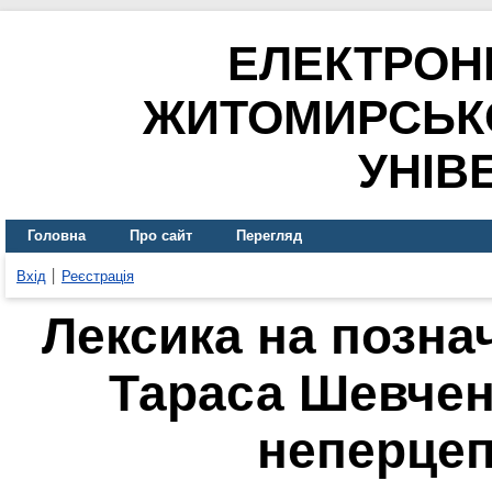
ЕЛЕКТРОН
ЖИТОМИРСЬК
УНІВ
Головна
Про сайт
Перегляд
Вхід
Реєстрація
Лексика на познач
Тараса Шевчен
неперцеп