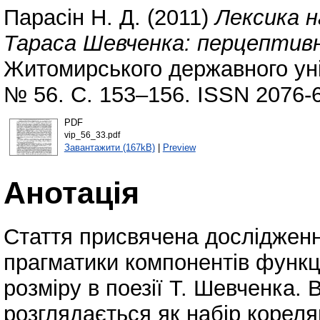
Парасін Н. Д.
(2011)
Лексика н
Тараса Шевченка: перцептивн
Житомирського державного уні
№ 56. С. 153–156. ISSN 2076-
PDF
vip_56_33.pdf
Завантажити (167kB)
|
Preview
Анотація
Стаття присвячена дослідженн
прагматики компонентів функц
розміру в поезії Т. Шевченка.
розглядається як набір кореля