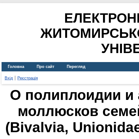
ЕЛЕКТРОН
ЖИТОМИРСЬК
УНІВ
Головна
Про сайт
Перегляд
Вхід
Реєстрація
О полиплоидии и 
моллюсков семе
(Bivalvia, Unionid