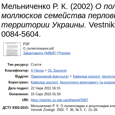
Мельниченко Р. К.
(2002)
О по
моллюсков семейства перловиц
территории Украины.
Vestnik
0084-5604.
PDF
О_полиплоидних.pdf
Завантажити (449kB)
|
Preview
Тип ресурсу:
Стаття
Класифікатор:
Q Наука
>
QL Зоологія
Відділи:
Природничий факультет
>
Кафедра зоології, біологі
Користувач:
Кафедра зоології, біологічного моніторингу та охоро
Дата подачі:
22 Черв 2011 16:15
Оновлення:
15 Серп 2015 01:50
URI:
https://eprints.zu.edu.ua/id/eprint/5097
Мельниченко Р. К.
О полиплоидии и анэуплоидии клет
ДСТУ 8302:2015:
Vestnik Zoologii
. 2002. Т. 36, № 5. С. 21–26.