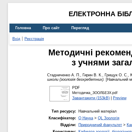
ЕЛЕКТРОННА БІБ
Головна
Про сайт
Перегляд
Вхід
Реєстрація
Методичні рекоменд
з учнями зага
Стадниченко А. П.
,
Гирин В. К.
,
Грищук О. С.
,
школи (зоологія безхребетних).
[Навчальний м
PDF
Методичка_ЗООЛБЕЗХ.pdf
Завантажити (153kB)
|
Preview
Тип ресурсу:
Навчальний матеріал
Класифікатор:
Q Наука
>
QL Зоологія
Відділи:
Природничий факультет
>
Ка
Користувач:
Кафедра зоології, біологічно