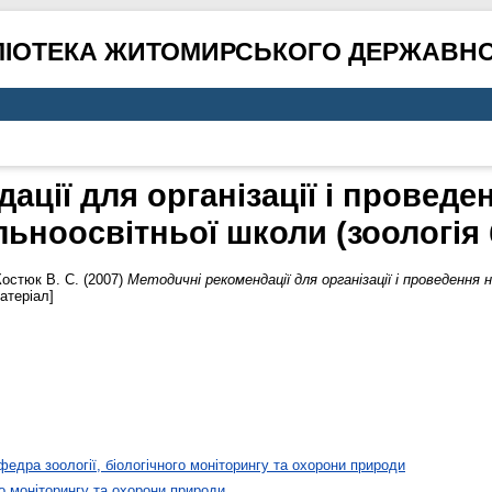
ЛІОТЕКА ЖИТОМИРСЬКОГО ДЕРЖАВНО
ації для організації і проведе
льноосвітньої школи (зоологія
Костюк В. С.
(2007)
Методичні рекомендації для організації і проведення
атеріал]
федра зоології, біологічного моніторингу та охорони природи
го моніторингу та охорони природи