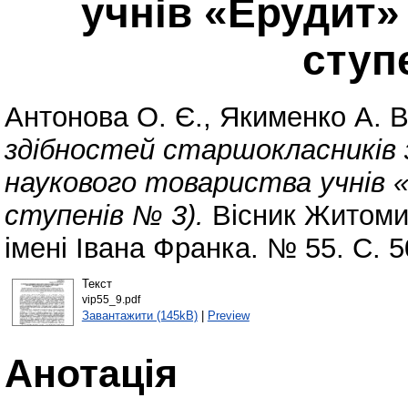
учнів «Ерудит» 
ступ
Антонова О. Є.
,
Якименко А. В
здібностей старшокласників 
наукового товариства учнів «
ступенів № 3).
Вісник Житомир
імені Івана Франка. № 55. С. 
Текст
vip55_9.pdf
Завантажити (145kB)
|
Preview
Анотація