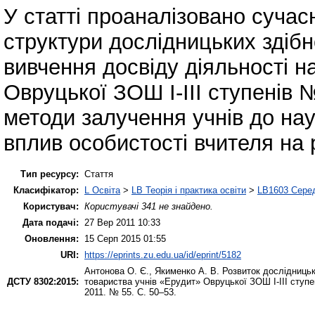
У статті проаналізовано сучасн
структури дослідницьких здібн
вивчення досвіду діяльності н
Овруцької ЗОШ І-ІІІ ступенів
методи залучення учнів до нау
вплив особистості вчителя на 
Тип ресурсу:
Стаття
Класифікатор:
L Освіта
>
LB Теорія і практика освіти
>
LB1603 Серед
Користувач:
Користувачі 341 не знайдено.
Дата подачі:
27 Вер 2011 10:33
Оновлення:
15 Серп 2015 01:55
URI:
https://eprints.zu.edu.ua/id/eprint/5182
Антонова О. Є.
,
Якименко А. В.
Розвиток дослідницьк
ДСТУ 8302:2015:
товариства учнів «Ерудит» Овруцької ЗОШ І-ІІІ ступе
2011. № 55. С. 50–53.