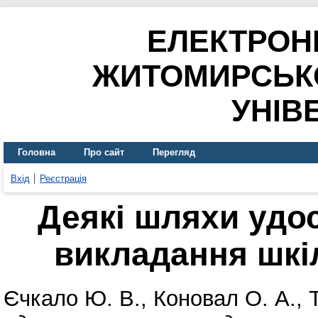
ЕЛЕКТРОН
ЖИТОМИРСЬК
УНІВ
Головна
Про сайт
Перегляд
Вхід
Реєстрація
Деякі шляхи удо
викладання шкі
Єчкало Ю. В.
,
Коновал О. А.
,