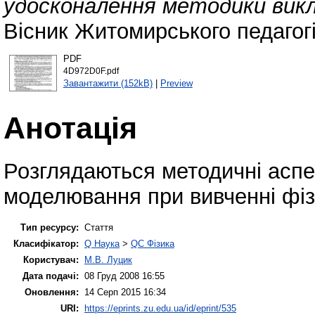
удосконалення методики викл
Вісник Житомирського педагогі
PDF
4D972D0F.pdf
Завантажити (152kB)
|
Preview
Анотація
Розглядаються методичні аспе
моделювання при вивченні фіз
Тип ресурсу:
Стаття
Класифікатор:
Q Наука
>
QC Фізика
Користувач:
М.В. Луцик
Дата подачі:
08 Груд 2008 16:55
Оновлення:
14 Серп 2015 16:34
URI:
https://eprints.zu.edu.ua/id/eprint/535