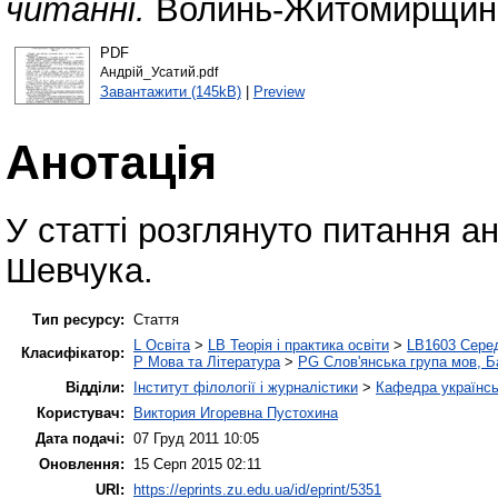
читанні.
Волинь-Житомирщина.
PDF
Андрій_Усатий.pdf
Завантажити (145kB)
|
Preview
Анотація
У статті розглянуто питання ан
Шевчука.
Тип ресурсу:
Стаття
L Освіта
>
LB Теорія і практика освіти
>
LB1603 Серед
Класифікатор:
P Мова та Література
>
PG Слов'янська група мов, Ба
Відділи:
Інститут філології і журналістики
>
Кафедра українськ
Користувач:
Виктория Игоревна Пустохина
Дата подачі:
07 Груд 2011 10:05
Оновлення:
15 Серп 2015 02:11
URI:
https://eprints.zu.edu.ua/id/eprint/5351