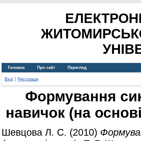
ЕЛЕКТРОН
ЖИТОМИРСЬК
УНІВ
Головна
Про сайт
Перегляд
Вхід
Реєстрація
Формування син
навичок (на основі
Шевцова Л. С.
(2010)
Формува