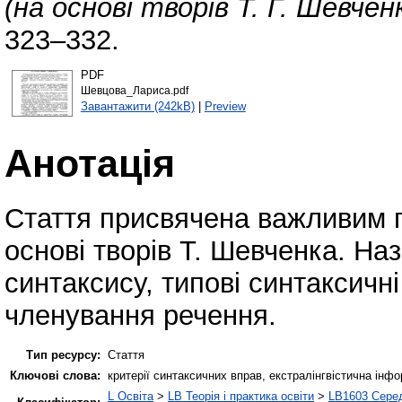
(на основі творів Т. Г. Шевчен
323–332.
PDF
Шевцова_Лариса.pdf
Завантажити (242kB)
|
Preview
Анотація
Стаття присвячена важливим 
основі творів Т. Шевченка. На
синтаксису, типові синтаксичні
членування речення.
Тип ресурсу:
Стаття
Ключові слова:
критерії синтаксичних вправ, екстралінгвістична інф
L Освіта
>
LB Теорія і практика освіти
>
LB1603 Серед