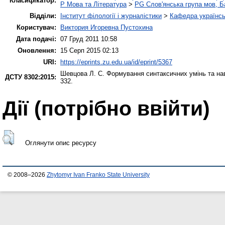
Класифікатор:
P Мова та Література
>
PG Слов'янська група мов, Ба
Відділи:
Інститут філології і журналістики
>
Кафедра українськ
Користувач:
Виктория Игоревна Пустохина
Дата подачі:
07 Груд 2011 10:58
Оновлення:
15 Серп 2015 02:13
URI:
https://eprints.zu.edu.ua/id/eprint/5367
Шевцова Л. С.
Формування синтаксичних умінь та нави
ДСТУ 8302:2015:
332.
Дії ​​(потрібно ввійти)
Оглянути опис ресурсу
© 2008–2026
Zhytomyr Ivan Franko State University