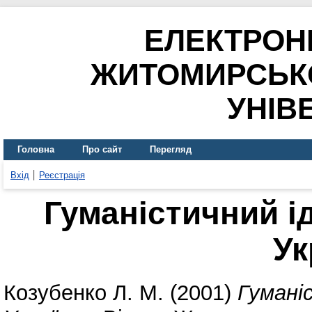
ЕЛЕКТРОН
ЖИТОМИРСЬК
УНІВ
Головна
Про сайт
Перегляд
Вхід
Реєстрація
Гуманістичний ід
Ук
Козубенко Л. М.
(2001)
Гумані