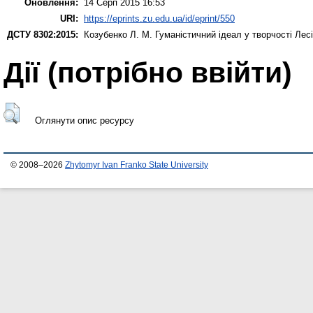
Оновлення:
14 Серп 2015 16:53
URI:
https://eprints.zu.edu.ua/id/eprint/550
ДСТУ 8302:2015:
Козубенко Л. М.
Гуманістичний ідеал у творчості Лесі
Дії ​​(потрібно ввійти)
Оглянути опис ресурсу
© 2008–2026
Zhytomyr Ivan Franko State University