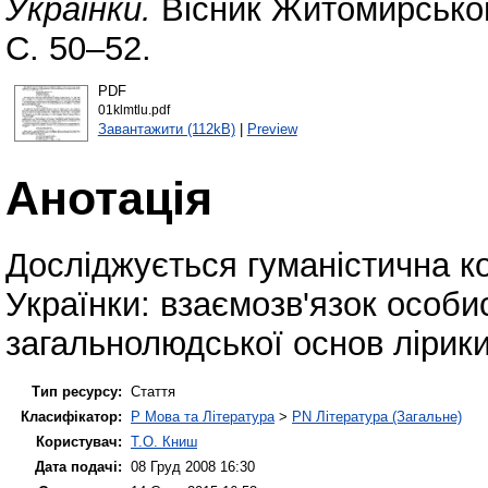
Українки.
Вісник Житомирського
С. 50–52.
PDF
01klmtlu.pdf
Завантажити (112kB)
|
Preview
Анотація
Досліджується гуманістична ко
Українки: взаємозв'язок особис
загальнолюдської основ лірики
Тип ресурсу:
Стаття
Класифікатор:
P Мова та Література
>
PN Література (Загальне)
Користувач:
Т.О. Книш
Дата подачі:
08 Груд 2008 16:30