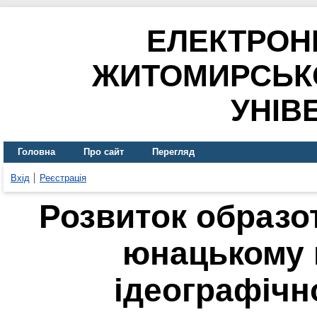
ЕЛЕКТРОН
ЖИТОМИРСЬК
УНІВ
Головна
Про сайт
Перегляд
Вхід
Реєстрація
Розвиток образо
юнацькому в
ідеографічн