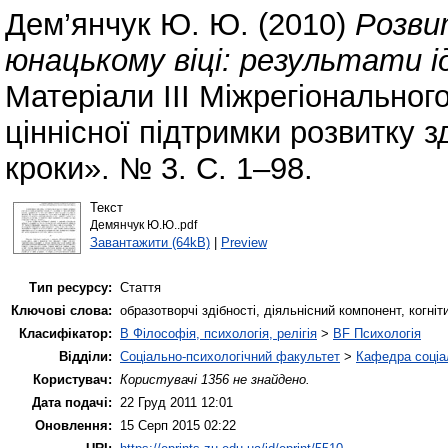
Дем’янчук Ю. Ю.
(2010)
Розви
юнацькому віці: результати і
Матеріали ІІІ Міжрегіонально
ціннісної підтримки розвитку 
кроки». № 3. С. 1–98.
Текст
Демянчук Ю.Ю..pdf
Завантажити (64kB)
|
Preview
Тип ресурсу:
Стаття
Ключові слова:
образотворчі здібності, діяльнісний компонент, когн
Класифікатор:
B Філософія, психологія, релігія
>
BF Психологія
Відділи:
Соціально-психологічний факультет
>
Кафедра соціал
Користувач:
Користувачі 1356 не знайдено.
Дата подачі:
22 Груд 2011 12:01
Оновлення:
15 Серп 2015 02:22