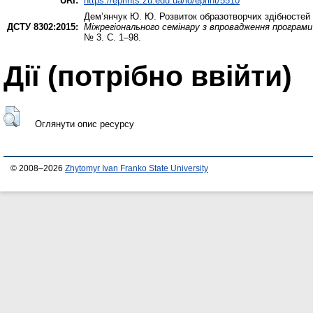
URI:
https://eprints.zu.edu.ua/id/eprint/5510
Дем’янчук Ю. Ю.
Розвиток образотворчих здібностей 
ДСТУ 8302:2015:
Міжрегіонального семінару з впровадження програми
№ 3. С. 1–98.
Дії ​​(потрібно ввійти)
Оглянути опис ресурсу
© 2008–2026
Zhytomyr Ivan Franko State University