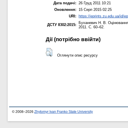
Дата подачі:
26 Груд 2011 10:21
Оновлення:
15 Серп 2015 02:25
URI:
https://eprints.zu.edu.ua/id/ep
Буханевич Н. В.
Оцінювання
ДСТУ 8302:2015:
2011. С. 60–62.
Дії ​​(потрібно ввійти)
Оглянути опис ресурсу
© 2008–2026
Zhytomyr Ivan Franko State University