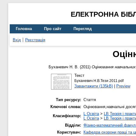
ЕЛЕКТРОННА БІБ
Головна
Про сайт
Перегляд
Вхід
Реєстрація
Оцін
Буханевич Н. В.
(2011)
Оцінювання навчальних 
Текст
Буханевич Н.В.Тези 2011.pdf
Завантажити (135kB)
|
Preview
Тип ресурсу:
Стаття
Ключові слова:
Оцінювання,навчальні дося
L Освіта
>
LB Теорія і практ
Класифікатор:
L Освіта
>
LB Теорія і практ
Відділи:
Фізико-математичний факул
Користувач:
Кафедра охорони праці та ц