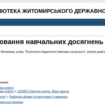
ЛІОТЕКА ЖИТОМИРСЬКОГО ДЕРЖАВНО
ювання навчальних досягнень 
досягнень учнів.
Психолого-педагогічні виклики сучасності: шляхи розв’я
гнення
ика освіти
ика освіти
>
LB1603 Середня освіта. Вищі школи
ьтет
>
Кафедра фізики та методики її навчання
ивільної безпеки