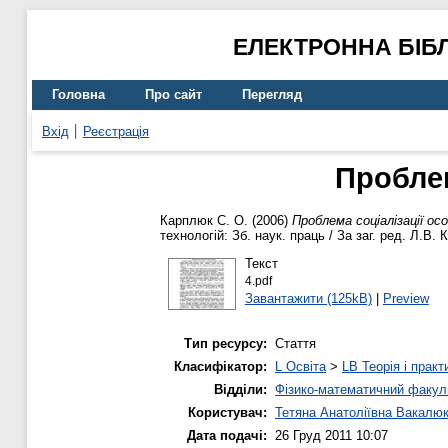
ЕЛЕКТРОННА БІБ
Головна
Про сайт
Перегляд
Вхід
Реєстрація
Проблем
Карплюк С. О.
(2006)
Проблема соціалізації ос
технологій: Зб. наук. праць / За заг. ред. Л.В. 
Текст
4.pdf
Завантажити (125kB)
|
Preview
Тип ресурсу:
Стаття
Класифікатор:
L Освіта
>
LB Теорія і практ
Відділи:
Фізико-математичний факул
Користувач:
Тетяна Анатоліївна Вакалю
Дата подачі:
26 Груд 2011 10:07