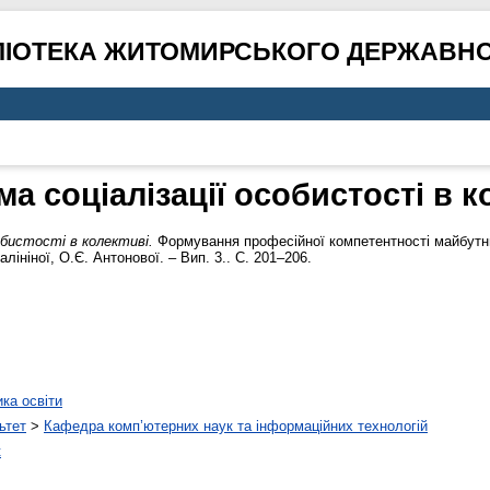
ЛІОТЕКА ЖИТОМИРСЬКОГО ДЕРЖАВНО
а соціалізації особистості в к
обистості в колективі.
Формування професійної компетентності майбутнь
Калініної, О.Є. Антонової. – Вип. 3.. С. 201–206.
ика освіти
ьтет
>
Кафедра комп’ютерних наук та інформаційних технологій
к