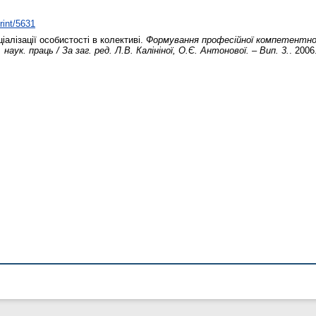
rint/5631
алізації особистості в колективі.
Формування професійної компетентно
 наук. праць / За заг. ред. Л.В. Калініної, О.Є. Антонової. – Вип. 3.
. 2006