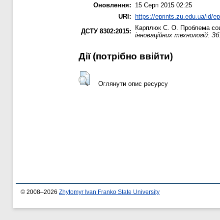
Оновлення:
15 Серп 2015 02:25
URI:
https://eprints.zu.edu.ua/id/ep
Карплюк С. О.
Проблема соці
ДСТУ 8302:2015:
інноваційних технологій: Зб.
Дії ​​(потрібно ввійти)
Оглянути опис ресурсу
© 2008–2026
Zhytomyr Ivan Franko State University