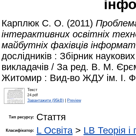
інф
Карплюк С. О.
(2011)
Проблем
інтерактивних освітніх техно
майбутніх фахівців інформат
дослідників : Збірник наукових
викладачів / За ред. В. М. Єрє
Житомир : Вид-во ЖДУ ім. І. Фр
Текст
24.pdf
Завантажити (95kB)
|
Preview
Стаття
Тип ресурсу:
L Освіта
>
LB Теорія і 
Класифікатор: