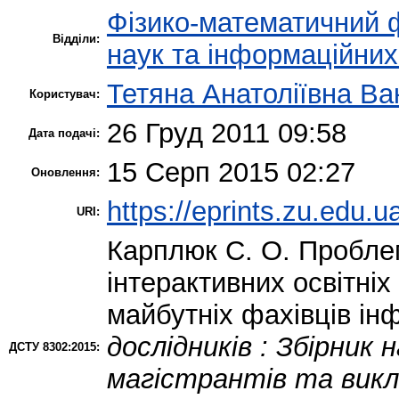
Фізико-математичний 
Відділи:
наук та інформаційних
Тетяна Анатоліївна В
Користувач:
26 Груд 2011 09:58
Дата подачі:
15 Серп 2015 02:27
Оновлення:
https://eprints.zu.edu.u
URI:
Карплюк С. О.
Проблем
інтерактивних освітніх
майбутніх фахівців ін
дослідників : Збірник
ДСТУ 8302:2015:
магістрантів та викла