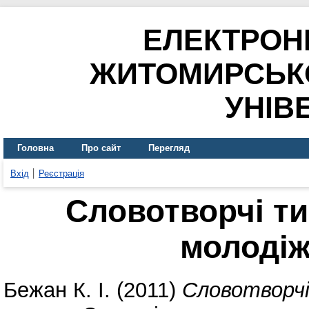
ЕЛЕКТРОН
ЖИТОМИРСЬК
УНІВ
Головна
Про сайт
Перегляд
Вхід
Реєстрація
Словотворчі т
молодіж
Бежан К. І.
(2011)
Словотворчі