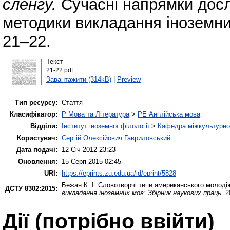
сленгу.
Cучасні напрямки дослі
методики викладання іноземни
21–22.
Текст
21-22.pdf
Завантажити (314kB)
|
Preview
Тип ресурсу:
Стаття
Класифікатор:
P Мова та Література
>
PE Англійська мова
Відділи:
Інститут іноземної філології
>
Кафедра міжкультурної 
Користувач:
Сергій Олексійович Гавриловський
Дата подачі:
12 Січ 2012 23:23
Оновлення:
15 Серп 2015 02:45
URI:
https://eprints.zu.edu.ua/id/eprint/5828
Бежан К. І.
Словотворчі типи американського молоді
ДСТУ 8302:2015:
викладання іноземних мов: Збірник наукових праць
. 
Дії ​​(потрібно ввійти)