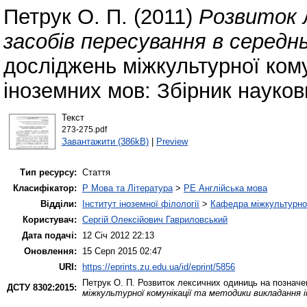
Петрук О. П.
(2011)
Розвиток 
засобів пересування в середнь
досліджень міжкультурної кому
іноземних мов: Збірник науков
Текст
273-275.pdf
Завантажити (386kB)
|
Preview
Тип ресурсу:
Стаття
Класифікатор:
P Мова та Література
>
PE Англійська мова
Відділи:
Інститут іноземної філології
>
Кафедра міжкультурної 
Користувач:
Сергій Олексійович Гавриловський
Дата подачі:
12 Січ 2012 22:13
Оновлення:
15 Серп 2015 02:47
URI:
https://eprints.zu.edu.ua/id/eprint/5856
Петрук О. П.
Розвиток лексичних одиниць на позначен
ДСТУ 8302:2015:
міжкультурної комунікації та методики викладання і