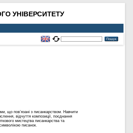
ГО УНІВЕРСИТЕТУ
ми, що пов’язані з писанкарством. Навчити
ислення, відчуття композиції, поєднання
иткового мистецтва писанкарства та
 символікою писанок.