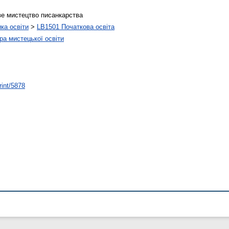
ве мистецтво писанкарства
ика освіти
>
LB1501 Початкова освіта
а мистецької освіти
rint/5878