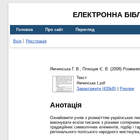
ЕЛЕКТРОННА БІБ
Головна
Про сайт
Перегляд
Вхід
Реєстрація
Ямчинська Г. В.
,
Плющик Є. В.
(2008)
Розмалю
Текст
Ямчинська 1.pdf
Завантажити (435kB)
|
Preview
Анотація
Ознайомити учнів з розмаїттям українських пи
виконувати ескізи писанок з різними солярними
традиційних символічних елементів, підбір і г
регіонального поліського народного мистецтва,