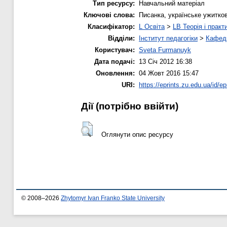
Тип ресурсу:
Навчальний матеріал
Ключові слова:
Писанка, українське ужитко
Класифікатор:
L Освіта
>
LB Теорія і практ
Відділи:
Інститут педагогіки
>
Кафедр
Користувач:
Sveta Furmanuyk
Дата подачі:
13 Січ 2012 16:38
Оновлення:
04 Жовт 2016 15:47
URI:
https://eprints.zu.edu.ua/id/ep
Дії ​​(потрібно ввійти)
Оглянути опис ресурсу
© 2008–2026
Zhytomyr Ivan Franko State University