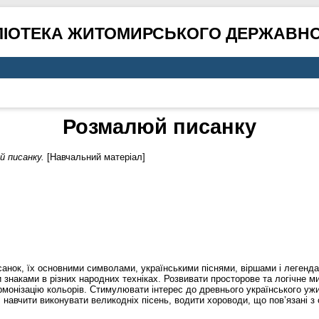
ЛІОТЕКА ЖИТОМИРСЬКОГО ДЕРЖАВНО
Розмалюй писанку
й писанку.
[Навчальний матеріал]
санок, їх основними символами, українськими піснями, віршами і легенда
 знаками в різних народних техніках. Розвивати просторове та логічне м
армонізацію кольорів. Стимулювати інтерес до древнього українського уж
 навчити виконувати великодніх пісень, водити хороводи, що пов’язані з