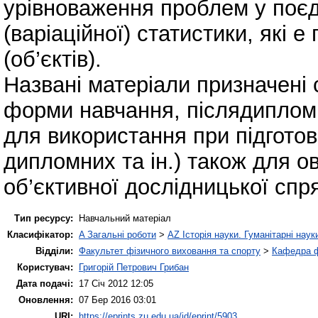
урівноваження проблем у поєд
(варіаційної) статистики, які 
(об’єктів).
Названі матеріали призначені 
форми навчання, післядипломно
для використання при підготов
дипломних та ін.) також для 
об’єктивної дослідницької спр
Тип ресурсу:
Навчальний матеріал
Класифікатор:
A Загальні роботи
>
AZ Історія науки. Гуманітарні наук
Відділи:
Факультет фізичного виховання та спорту
>
Кафедра ф
Користувач:
Григорій Петрович Грибан
Дата подачі:
17 Січ 2012 12:05
Оновлення:
07 Бер 2016 03:01
URI:
https://eprints.zu.edu.ua/id/eprint/5903