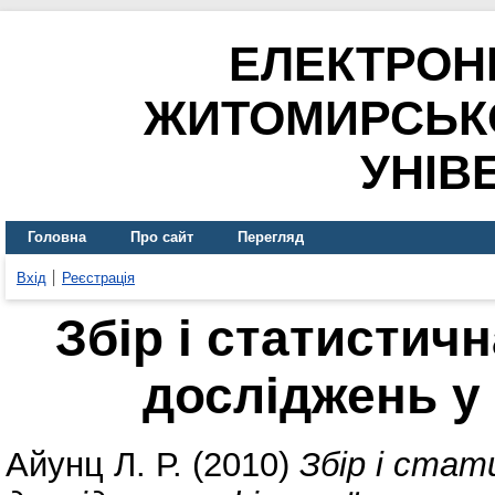
ЕЛЕКТРОН
ЖИТОМИРСЬК
УНІВ
Головна
Про сайт
Перегляд
Вхід
Реєстрація
Збір і статистич
досліджень у 
Айунц Л. Р.
(2010)
Збір і стат