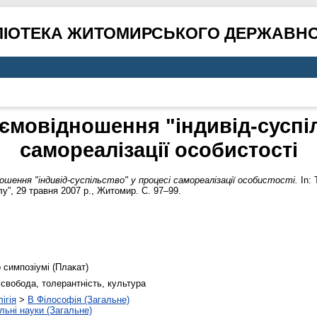
ЛІОТЕКА ЖИТОМИРСЬКОГО ДЕРЖАВНО
ємовідношення "індивід-суспі
самореалізації особистості
шення "індивід-суспільство" у процесі самореалізації особистості.
In: 
у”, 29 травня 2007 р., Житомир. С. 97–99.
 симпозіумі (Плакат)
 свобода, толерантність, культура
ігія
>
B Філософія (Загальне)
льні науки (Загальне)