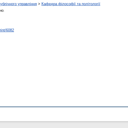
публічного управління
>
Кафедра філософії та політології
но.
rint/6082