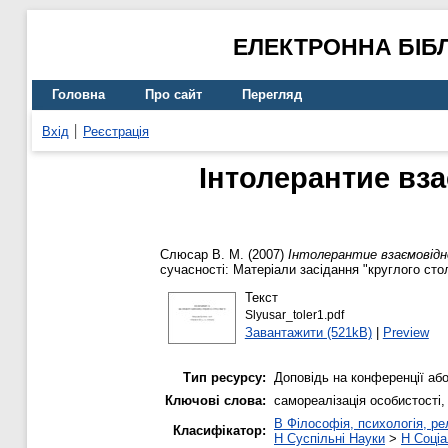
ЕЛЕКТРОННА БІБ
Головна
Про сайт
Перегляд
Вхід
Реєстрація
Інтолерантие вза
Слюсар В. М.
(2007)
Інтолерантие взаємовідно
сучасності: Матеріали засідання "круглого стол
Текст
Slyusar_toler1.pdf
Завантажити (521kB)
|
Preview
Тип ресурсу:
Доповідь на конференції або
Ключові слова:
самореалізація особистості,
B Філософія, психологія, рел
Класифікатор:
H Суспільні Науки
>
H Соціа