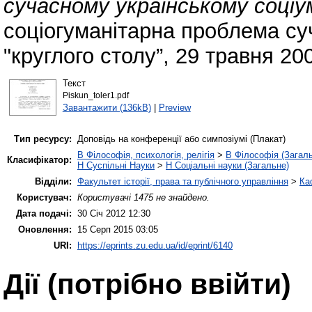
сучасному українському соціум
соціогуманітарна проблема су
"круглого столу”, 29 травня 20
Текст
Piskun_toler1.pdf
Завантажити (136kB)
|
Preview
Тип ресурсу:
Доповідь на конференції або симпозіумі (Плакат)
B Філософія, психологія, релігія
>
B Філософія (Загал
Класифікатор:
H Суспільні Науки
>
H Соціальні науки (Загальне)
Відділи:
Факультет історії, права та публічного управління
>
Ка
Користувач:
Користувачі 1475 не знайдено.
Дата подачі:
30 Січ 2012 12:30
Оновлення:
15 Серп 2015 03:05
URI:
https://eprints.zu.edu.ua/id/eprint/6140
Дії ​​(потрібно ввійти)