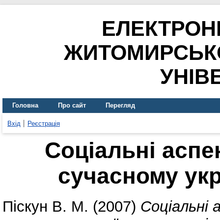
ЕЛЕКТРОН
ЖИТОМИРСЬК
УНІВ
Головна
Про сайт
Перегляд
Вхід
Реєстрація
Соціальні аспе
сучасному укр
Піскун В. М.
(2007)
Соціальні