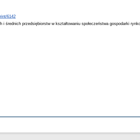
rint/6142
 i średnich przedsiębiorstw w kształtowaniu społeczeństwa gospodarki rynk