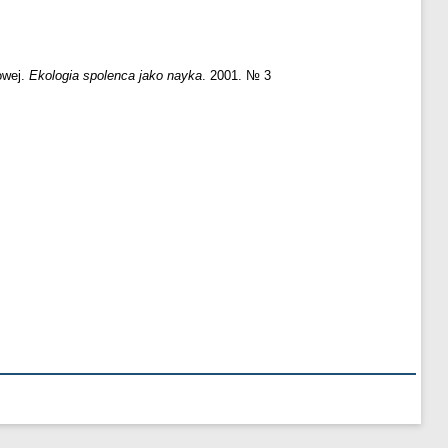
owej.
Ekologia spolenca jako nayka
. 2001. № 3