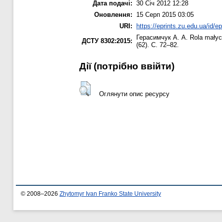
Дата подачі:
30 Січ 2012 12:28
Оновлення:
15 Серп 2015 03:05
URI:
https://eprints.zu.edu.ua/id/ep
Герасимчук А. А.
Rola małych
ДСТУ 8302:2015:
(62). С. 72–82.
Дії ​​(потрібно ввійти)
Оглянути опис ресурсу
© 2008–2026
Zhytomyr Ivan Franko State University