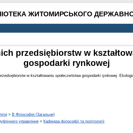
ЛІОТЕКА ЖИТОМИРСЬКОГО ДЕРЖАВНО
nich przedsiębiorstw w kształto
gospodarki rynkowej
przedsiębiorstw w kształtowaniu społeczeństwa gospodarki rynkowej.
Ekologia
ігія
>
B Філософія (Загальне)
 публічного управління
>
Кафедра філософії та політології