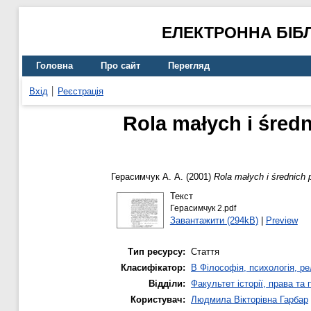
ЕЛЕКТРОННА БІБ
Головна
Про сайт
Перегляд
Вхід
Реєстрація
Rola małych i śred
Герасимчук А. А.
(2001)
Rola małych i średnich 
Текст
Герасимчук 2.pdf
Завантажити (294kB)
|
Preview
Тип ресурсу:
Стаття
Класифікатор:
B Філософія, психологія, рел
Відділи:
Факультет історії, права та
Користувач:
Людмила Вікторівна Гарбар