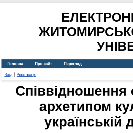
ЕЛЕКТРОН
ЖИТОМИРСЬК
УНІВ
Головна
Про сайт
Перегляд
Вхід
Реєстрація
Співвідношення 
архетипом ку
українській 