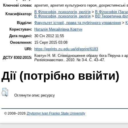
Ключові слова:
архетип, архетип культурного героя, дохристиянські 
B Філософія, психологія, релігія
>
B Філософія (Зага
Класифікатор:
B Філософія, психологія, релігія
>
BD Теоретична фі
Відділи:
Факультет історії, права та публічного управління
>
К
Користувач:
Наталія Михайлівна Ковтун
Дата подачі:
30 Січ 2012 11:55
Оновлення:
15 Серп 2015 03:08
URI:
https://eprints.zu.edu.ua/id/eprint/6183
Ковтун Н. М.
Співвідношення образу бога Перуна з арх
ДСТУ 8302:2015:
Релігієзнавство.
. 2010. № 3-4. С. 43–47.
Дії ​​(потрібно ввійти)
Оглянути опис ресурсу
© 2008–2026
Zhytomyr Ivan Franko State University