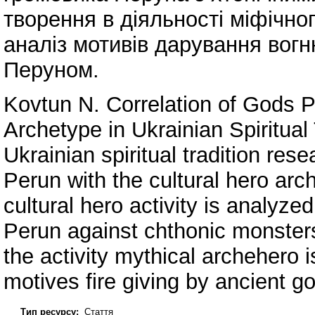
творення в діяльності міфічн
аналіз мотивів дарування вог
Перуном.
Kovtun N. Correlation of Gods P
Archetype in Ukrainian Spiritual T
Ukrainian spiritual tradition rese
Perun with the cultural hero arc
cultural hero activity is analyze
Perun against chthonic monsters
the activity mythical archehero i
motives fire giving by ancient g
Тип ресурсу:
Стаття