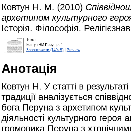
Ковтун Н. М.
(2010)
Співвідно
архетипом культурного героя 
Історія. Філософія. Релігієзнав
Текст
Ковтун НМ Перун.pdf
Завантажити (149kB)
|
Preview
Анотація
Ковтун Н. У статті в результат
традиції аналізується співві
бога Перуна з архетипом культ
діяльності культурного героя 
громовика Перуна з хтонічним