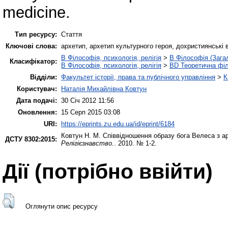
medicine.
Тип ресурсу:
Стаття
Ключові слова:
архетип, архетип культурного героя, дохристиянські 
B Філософія, психологія, релігія
>
B Філософія (Зага
Класифікатор:
B Філософія, психологія, релігія
>
BD Теоретична фі
Відділи:
Факультет історії, права та публічного управління
>
К
Користувач:
Наталія Михайлівна Ковтун
Дата подачі:
30 Січ 2012 11:56
Оновлення:
15 Серп 2015 03:08
URI:
https://eprints.zu.edu.ua/id/eprint/6184
Ковтун Н. М.
Співвідношення образу бога Велеса з ар
ДСТУ 8302:2015:
Релігієзнавство.
. 2010. № 1-2.
Дії ​​(потрібно ввійти)
Оглянути опис ресурсу