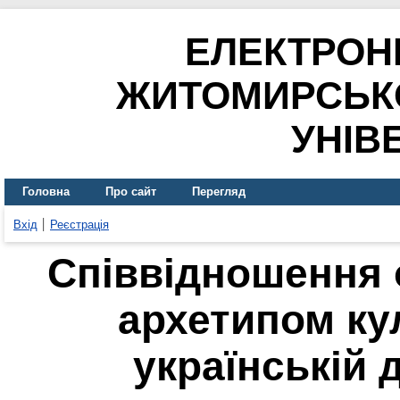
ЕЛЕКТРОН
ЖИТОМИРСЬК
УНІВ
Головна
Про сайт
Перегляд
Вхід
Реєстрація
Співвідношення 
архетипом ку
українській 