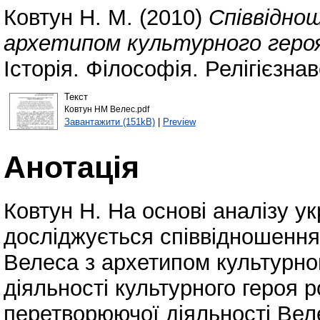
Ковтун Н. М.
(2010)
Співвіднош
архетипом культурного героя 
Історія. Філософія. Релігієзнав
Текст
Ковтун НМ Велес.pdf
Завантажити (151kB)
|
Preview
Анотація
Ковтун Н. На основі аналізу ук
досліджується співвідношення
Велеса з архетипом культурног
діяльності культурного героя 
перетворюючої діяльності Вел