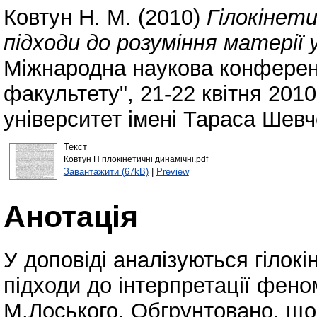
Ковтун Н. М.
(2010)
Гілокінети
підходи до розуміння матерії 
Міжнародна наукова конференц
факультету", 21-22 квітня 201
університет імені Тараса Шевч
Текст
Ковтун Н гілокінетичні динамічні.pdf
Завантажити (67kB)
|
Preview
Анотація
У доповіді аналізуються гілокі
підходи до інтерпретації фено
М.Лоського. Обгрунтовано, що 