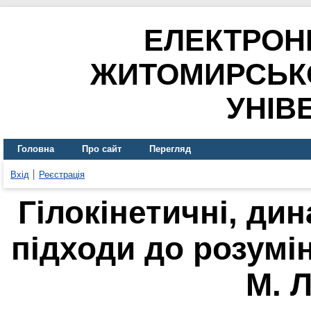
ЕЛЕКТРОН
ЖИТОМИРСЬК
УНІВ
Головна
Про сайт
Перегляд
Вхід
Реєстрація
Гілокінетичні, дин
підходи до розумін
М. 