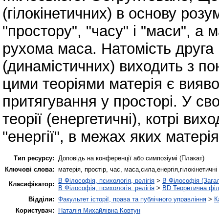
(гілокінетичних) в основу роз
"простору", "часу" і "маси", а 
рухома маса. Натомість друга 
(динамістичних) виходить з пон
цими теоріями матерія є вияво
притягування у просторі. У св
теорії (енергетичні), котрі вих
"енергії", в межах яких матері
Тип ресурсу:
Доповідь на конференції або симпозіумі (Плакат)
Ключові слова:
матерія, простір, час, маса,сила,енергія,гілокінетичні 
B Філософія, психологія, релігія
>
B Філософія (Зага
Класифікатор:
B Філософія, психологія, релігія
>
BD Теоретична фі
Відділи:
Факультет історії, права та публічного управління
>
К
Користувач:
Наталія Михайлівна Ковтун