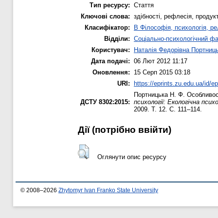
Тип ресурсу:
Стаття
Ключові слова:
здібності, рефлесія, продук
Класифікатор:
B Філософія, психологія, рел
Відділи:
Соціально-психологічний ф
Користувач:
Наталія Федорівна Портниц
Дата подачі:
06 Лют 2012 11:17
Оновлення:
15 Серп 2015 03:18
URI:
https://eprints.zu.edu.ua/id/ep
Портницька Н. Ф.
Особливост
ДСТУ 8302:2015:
психології: Екологічна псих
2009. Т. 12. С. 111–114.
Дії ​​(потрібно ввійти)
Оглянути опис ресурсу
© 2008–2026
Zhytomyr Ivan Franko State University