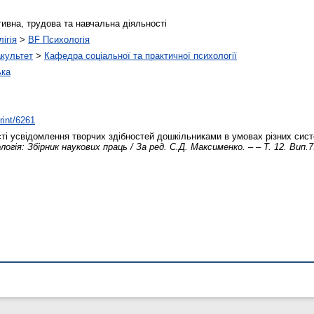
тивна, трудова та навчальна діяльності
ігія
>
BF Психологія
акультет
>
Кафедра соціальної та практичної психології
ька
rint/6261
і усвідомлення творчих здібностей дошкільниками в умовах різних сис
ологія: Збірник наукових праць / За ред. С.Д. Максименко. – – Т. 12. Вип.