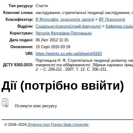
Тип ресурсу:
Стаття
Ключові слова:
наслідування, стратегіальні тенденції наслідування,
Класифікатор:
B Філософія, психологія, релігія
>
BF Психологія
Відділи:
Соціально-психологічний факультет
>
Кафедра соціал
Користувач:
Наталія Федорівна Портницька
Дата подачі:
06 Лют 2012 11:15
Оновлення:
15 Серп 2015 03:19
URI:
https://eprints.zu.edu.ua/id/eprint/6263
Портницька Н. Ф.
Стратегіальні тенденції розвитку н
ДСТУ 8302:2015:
творчості та обдарованості: Збірник наукових праць 
2. – С. 206-211.
. 2007. Т. 12. С. 206–211.
Дії ​​(потрібно ввійти)
Оглянути опис ресурсу
© 2008–2026
Zhytomyr Ivan Franko State University