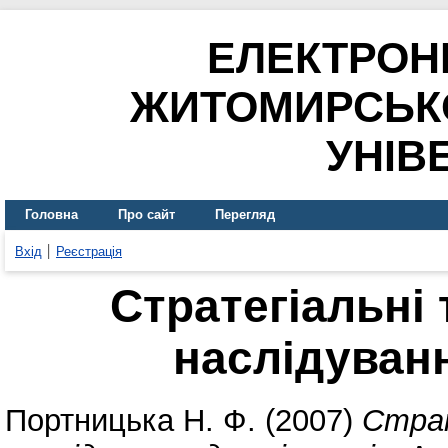
ЕЛЕКТРОН
ЖИТОМИРСЬК
УНІВ
Головна
Про сайт
Перегляд
Вхід
Реєстрація
Стратегіальні 
наслідуван
Портницька Н. Ф.
(2007)
Страт