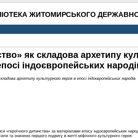
ЛІОТЕКА ЖИТОМИРСЬКОГО ДЕРЖАВНО
ство» як складова архетипу кул
епосі індоєвропейських народі
кладова архетипу культурного героя в епосі індоєвропейських народів.
риси «героїчного дитинства» за матеріалами епосу індоєвропейських нар
или та значенні першого подвигу в житті міфічного культурного героя.