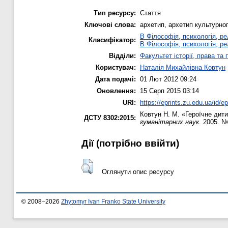
Тип ресурсу:
Стаття
Ключові слова:
архетип, архетип культурног
B Філософія, психологія, рел
Класифікатор:
B Філософія, психологія, рел
Відділи:
Факультет історії, права та
Користувач:
Наталія Михайлівна Ковтун
Дата подачі:
01 Лют 2012 09:24
Оновлення:
15 Серп 2015 03:14
URI:
https://eprints.zu.edu.ua/id/ep
Ковтун Н. М.
«Героїчне дити
ДСТУ 8302:2015:
гуманітарних наук
. 2005. №
Дії ​​(потрібно ввійти)
Оглянути опис ресурсу
© 2008–2026
Zhytomyr Ivan Franko State University