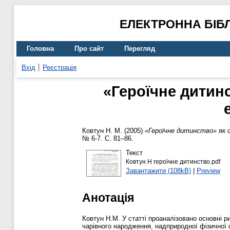
ЕЛЕКТРОННА БІБ
Головна
Про сайт
Перегляд
Вхід
Реєстрація
«Героїчне дитин
Ковтун Н. М.
(2005)
«Героїчне дитинство» як с
№ 6-7. С. 81–86.
Текст
Ковтун Н героїчне дитинство.pdf
Завантажити (108kB)
|
Preview
Анотація
Ковтун Н.М. У статті проаналізовано основні 
чарівного народження, надприродної фізичної с