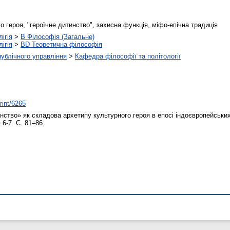
о героя, "героїчне дитинство", захисна функція, міфо-епічна традиція
ігія
>
B Філософія (Загальне)
ігія
>
BD Теоретична філософія
 публічного управління
>
Кафедра філософії та політології
rint/6265
нство» як складова архетипу культурного героя в епосі індоєвропейськи
 6-7. С. 81–86.