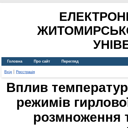
ЕЛЕКТРОН
ЖИТОМИРСЬК
УНІВ
Головна
Про сайт
Перегляд
Вхід
Реєстрація
Вплив температурн
режимів гирлової
розмноження т