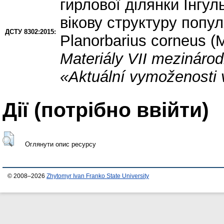
гирлової ділянки Інгу
вікову структуру попул
ДСТУ 8302:2015:
Planorbarius corneus (
Materiály VII mezináro
«Aktuální vymoženosti 
Дії ​​(потрібно ввійти)
Оглянути опис ресурсу
© 2008–2026
Zhytomyr Ivan Franko State University