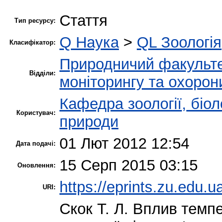
Стаття
Тип ресурсу:
Q Наука
>
QL Зоологія
Класифікатор:
Природничий факульт
Відділи:
моніторингу та охорон
Кафедра зоології, біол
Користувач:
природи
01 Лют 2012 12:54
Дата подачі:
15 Серп 2015 03:15
Оновлення:
https://eprints.zu.edu.u
URI:
Скок Т. Л.
Вплив темпер