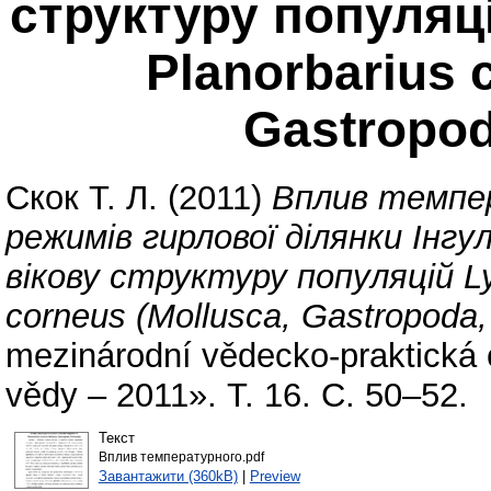
структуру популяці
Planorbarius 
Gastropod
Скок Т. Л.
(2011)
Вплив темпер
режимів гирлової ділянки Інг
вікову структуру популяцій Ly
corneus (Mollusca, Gastropoda,
mezinárodní vědecko-praktická 
vědy – 2011». Т. 16. С. 50–52.
Текст
Вплив температурного.pdf
Завантажити (360kB)
|
Preview