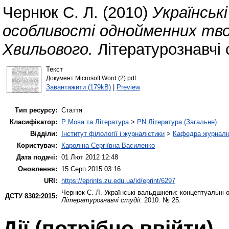
Чернюк С. Л.
(2010)
Українськ
особливості однойменних тво
Хвильового.
Літературознавчі с
Текст
Документ Microsoft Word (2).pdf
Завантажити (179kB)
|
Preview
Тип ресурсу:
Стаття
Класифікатор:
P Мова та Література
>
PN Література (Загальне)
Відділи:
Інститут філології і журналістики
>
Кафедра журналіс
Користувач:
Кароліна Сергіївна Василенко
Дата подачі:
01 Лют 2012 12:48
Оновлення:
15 Серп 2015 03:16
URI:
https://eprints.zu.edu.ua/id/eprint/6297
Чернюк С. Л.
Українські вальдшнепи: концептуальні 
ДСТУ 8302:2015:
Літературознавчі студії
. 2010. № 25.
Дії ​​(потрібно ввійти)